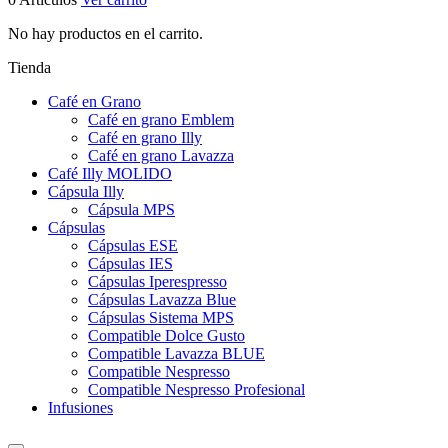
No hay productos en el carrito.
Tienda
Café en Grano
Café en grano Emblem
Café en grano Illy
Café en grano Lavazza
Café Illy MOLIDO
Cápsula Illy
Cápsula MPS
Cápsulas
Cápsulas ESE
Cápsulas IES
Cápsulas Iperespresso
Cápsulas Lavazza Blue
Cápsulas Sistema MPS
Compatible Dolce Gusto
Compatible Lavazza BLUE
Compatible Nespresso
Compatible Nespresso Profesional
Infusiones