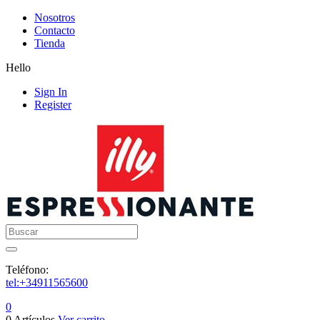
Nosotros
Contacto
Tienda
Hello
Sign In
Register
Buscar
Teléfono:
tel:+34911565600
0
0 Artículos
Ver carrito