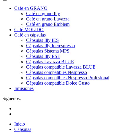
Cafe en GRANO
Café en grano Illy
Café en grano Lavazza
Café en grano Emblem
Café MOLIDO
Café en cápsulas
Cápsulas Illy IES
Cápsulas Illy Iperespresso
Cápsulas Sistema MPS
Cápsulas Illy ESE
Cápsulas Lavazza BLUE
Cápsulas compatible Lavazza BLUE
Cápsulas compatibles Nespresso
Cápsulas compatibles Nespresso Profesional
Cápsulas compatible Dolce Gusto
Infusiones
Síguenos:
Inicio
Cápsulas