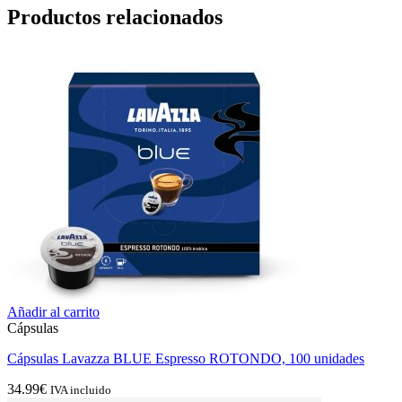
Productos relacionados
Añadir al carrito
Cápsulas
Cápsulas Lavazza BLUE Espresso ROTONDO, 100 unidades
34.99
€
IVA incluido