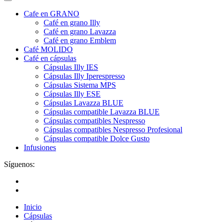
Cafe en GRANO
Café en grano Illy
Café en grano Lavazza
Café en grano Emblem
Café MOLIDO
Café en cápsulas
Cápsulas Illy IES
Cápsulas Illy Iperespresso
Cápsulas Sistema MPS
Cápsulas Illy ESE
Cápsulas Lavazza BLUE
Cápsulas compatible Lavazza BLUE
Cápsulas compatibles Nespresso
Cápsulas compatibles Nespresso Profesional
Cápsulas compatible Dolce Gusto
Infusiones
Síguenos:
Inicio
Cápsulas