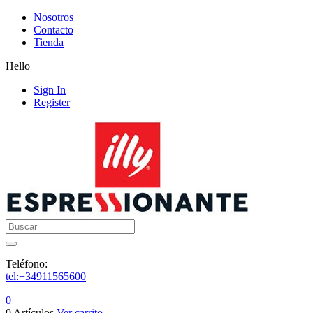
Nosotros
Contacto
Tienda
Hello
Sign In
Register
Buscar
Teléfono:
tel:+34911565600
0
0 Artículos
Ver carrito