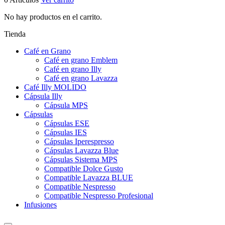
No hay productos en el carrito.
Tienda
Café en Grano
Café en grano Emblem
Café en grano Illy
Café en grano Lavazza
Café Illy MOLIDO
Cápsula Illy
Cápsula MPS
Cápsulas
Cápsulas ESE
Cápsulas IES
Cápsulas Iperespresso
Cápsulas Lavazza Blue
Cápsulas Sistema MPS
Compatible Dolce Gusto
Compatible Lavazza BLUE
Compatible Nespresso
Compatible Nespresso Profesional
Infusiones