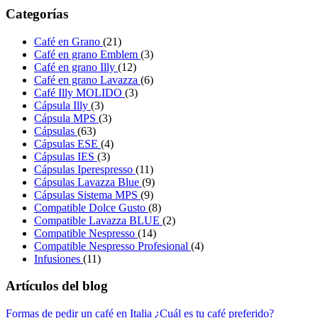
Categorías
Café en Grano
(21)
Café en grano Emblem
(3)
Café en grano Illy
(12)
Café en grano Lavazza
(6)
Café Illy MOLIDO
(3)
Cápsula Illy
(3)
Cápsula MPS
(3)
Cápsulas
(63)
Cápsulas ESE
(4)
Cápsulas IES
(3)
Cápsulas Iperespresso
(11)
Cápsulas Lavazza Blue
(9)
Cápsulas Sistema MPS
(9)
Compatible Dolce Gusto
(8)
Compatible Lavazza BLUE
(2)
Compatible Nespresso
(14)
Compatible Nespresso Profesional
(4)
Infusiones
(11)
Artículos del blog
Formas de pedir un café en Italia ¿Cuál es tu café preferido?