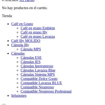
No hay productos en el carrito.
Tienda
Café en Grano
Café en grano Emblem
Café en grano Illy
Café en grano Lavazza
Café Illy MOLIDO
Cápsula Illy
Cápsula MPS
Cápsulas
Cápsulas ESE
Cápsulas IES
Cápsulas Iperespresso
Cápsulas Lavazza Blue
Cápsulas Sistema MPS
Compatible Dolce Gusto
Compatible Lavazza BLUE
Compatible Nespresso
Compatible Nespresso Profesional
Infusiones