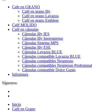
Cafe en GRANO
Café en grano Illy
Café en grano Lavazza
Café en grano Emblem
Café MOLIDO
Café en cápsulas
Cápsulas Illy IES
Cápsulas Illy Iperespresso
Cápsulas Sistema MPS
Cápsulas Illy ESE
Cápsulas Lavazza BLUE
Cápsulas compatible Lavazza BLUE
Cápsulas compatibles Nespresso
Cápsulas compatibles Nespresso Profesional
Cápsulas compatible Dolce Gusto
Infusiones
Síguenos:
Inicio
Café en Grano