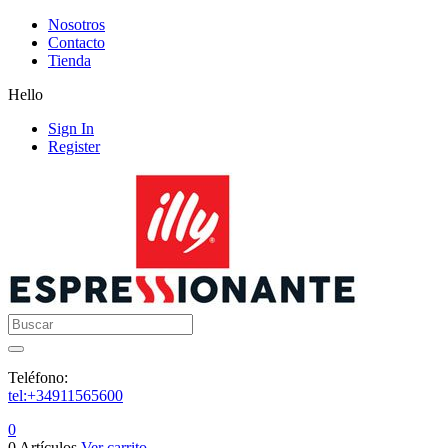
Nosotros
Contacto
Tienda
Hello
Sign In
Register
Buscar
Teléfono:
tel:+34911565600
0
0 Artículos
Ver carrito